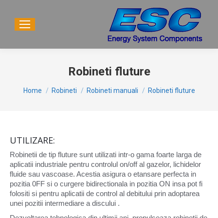
Robineti fluture
You are here:
Home
Robineti
Robineti manuali
Robineti fluture
UTILIZARE:
Robinetii de tip fluture sunt utilizati intr-o gama foarte larga de
aplicatii industriale pentru controlul on/off al gazelor, lichidelor
fluide sau vascoase. Acestia asigura o etansare perfecta in
pozitia 0FF si o curgere bidirectionala in pozitia ON insa pot fi
folositi si pentru aplicatii de control al debitului prin adoptarea
unei pozitii intermediare a discului .
Dezvoltarea tehnologica din ultimii ani, propulseaza robinetii de