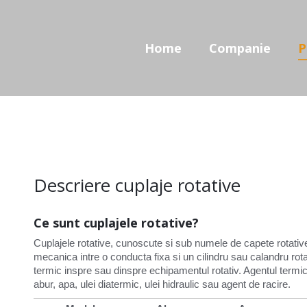
Home
Companie
Prod
Home
Companie
P
Descriere cuplaje rotative
Ce sunt cuplajele rotative?
Cuplajele rotative, cunoscute si sub numele de capete rotati
mecanica intre o conducta fixa si un cilindru sau calandru rotati
termic inspre sau dinspre echipamentul rotativ. Agentul termic f
abur, apa, ulei diatermic, ulei hidraulic sau agent de racire.