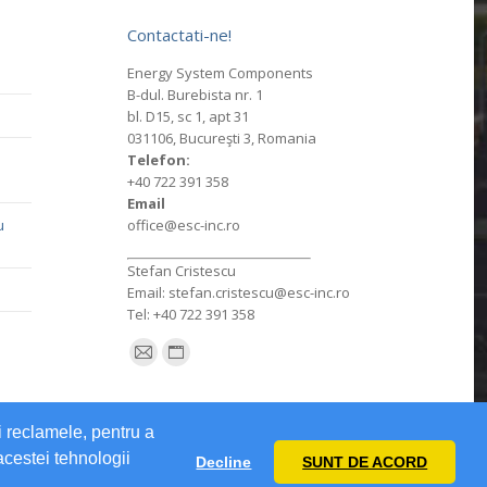
Contactati-ne!
Energy System Components
B-dul. Burebista nr. 1
bl. D15, sc 1, apt 31
031106, Bucureşti 3, Romania
Telefon:
+40 722 391 358
Email
u
office@esc-inc.ro
Stefan Cristescu
Email: stefan.cristescu@esc-inc.ro
Tel: +40 722 391 358
Find us on:
Mail
Website
page
page
opens
opens
i reclamele, pentru a
in
in
 acestei tehnologii
Decline
SUNT DE ACORD
new
new