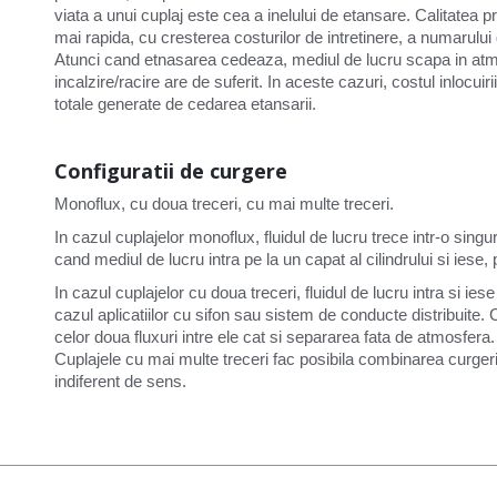
viata a unui cuplaj este cea a inelului de etansare. Calitatea 
mai rapida, cu cresterea costurilor de intretinere, a numarului d
Atunci cand etnasarea cedeaza, mediul de lucru scapa in atmo
incalzire/racire are de suferit. In aceste cazuri, costul inlocui
totale generate de cedarea etansarii.
Configuratii de curgere
Monoflux, cu doua treceri, cu mai multe treceri.
In cazul cuplajelor monoflux, fluidul de lucru trece intr-o singu
cand mediul de lucru intra pe la un capat al cilindrului si iese, pr
In cazul cuplajelor cu doua treceri, fluidul de lucru intra si iese
cazul aplicatiilor cu sifon sau sistem de conducte distribuite.
celor doua fluxuri intre ele cat si separarea fata de atmosfera.
Cuplajele cu mai multe treceri fac posibila combinarea curgerii 
indiferent de sens.