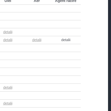
Ulei
Aer
Agent racire
detalii
detalii
detalii
detalii
detalii
detalii