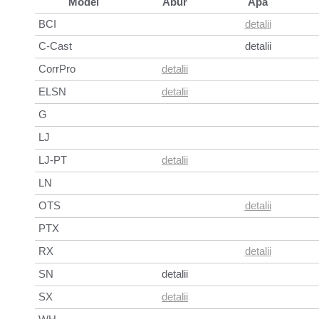
Model
Abur
Apa
BCI
detalii
C-Cast
detalii
CorrPro
detalii
ELSN
detalii
G
LJ
LJ-PT
detalii
LN
OTS
detalii
PTX
RX
detalii
SN
detalii
SX
detalii