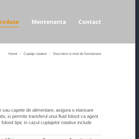
use
Mentenanta
Contact
roduse
Mentenanta
Contact
Home
Cuplaje rotative
Descriere si mod de functionare
ve sau capete de alimentare, asigura o etansare
v, si permite transferul unui fluid folosit ca agent
olosit tipic in cazul cuplajelor rotative include