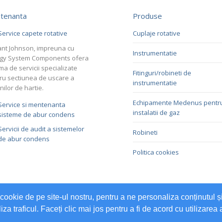
tenanta
Produse
Service capete rotative
Cuplaje rotative
nt Johnson, impreuna cu
Instrumentatie
gy System Components ofera
ma de servicii specializate
Fitinguri/robineti de
ru sectiunea de uscare a
instrumentatie
nilor de hartie.
Echipamente Medenus pentr
Service si mentenanta
instalatii de gaz
sisteme de abur condens
Servicii de audit a sistemelor
Robineti
de abur condens
Politica cookies
cookie de pe site-ul nostru, pentru a ne personaliza conținutul ș
iza traficul. Faceți clic mai jos pentru a fi de acord cu utilizarea