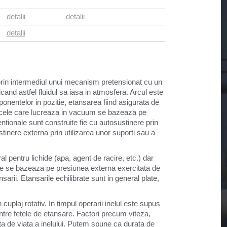
detalii
detalii
detalii
 prin intermediul unui mecanism pretensionat cu un
and astfel fluidul sa iasa in atmosfera. Arcul este
onentelor in pozitie, etansarea fiind asigurata de
u cele care lucreaza in vacuum se bazeaza pe
ntionale sunt construite fie cu autosustinere prin
tinere externa prin utilizarea unor suporti sau a
al pentru lichide (apa, agent de racire, etc.) dar
rare se bazeaza pe presiunea externa exercitata de
sarii. Etansarile echilibrate sunt in general plate,
cuplaj rotativ. In timpul operarii inelul este supus
 intre fetele de etansare. Factori precum viteza,
a de viata a inelului. Putem spune ca durata de