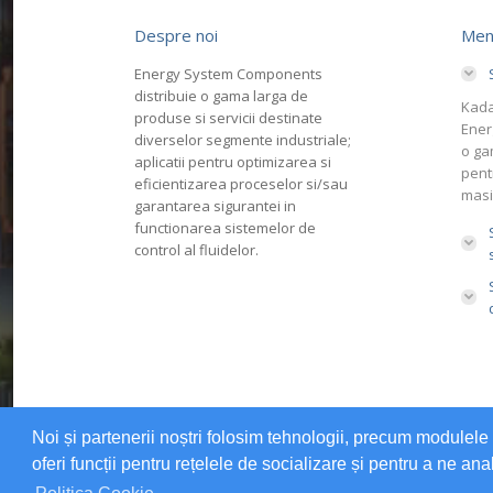
Despre noi
Men
Energy System Components
distribuie o gama larga de
Kada
produse si servicii destinate
Ener
diverselor segmente industriale;
o ga
aplicatii pentru optimizarea si
pent
eficientizarea proceselor si/sau
masi
garantarea sigurantei in
functionarea sistemelor de
control al fluidelor.
Noi și partenerii noștri folosim tehnologii, precum modulele 
oferi funcții pentru rețelele de socializare și pentru a ne anal