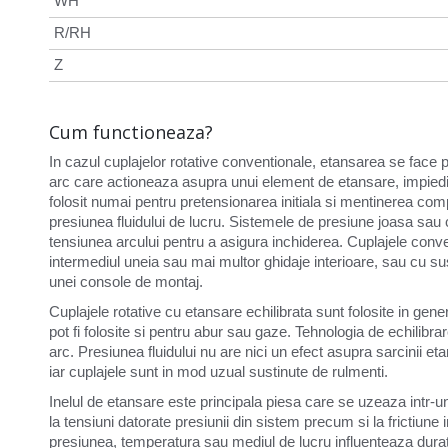
WH
R/RH
Z
Cum functioneaza?
In cazul cuplajelor rotative conventionale, etansarea se face
arc care actioneaza asupra unui element de etansare, impiedic
folosit numai pentru pretensionarea initiala si mentinerea comp
presiunea fluidului de lucru. Sistemele de presiune joasa sa
tensiunea arcului pentru a asigura inchiderea. Cuplajele conve
intermediul uneia sau mai multor ghidaje interioare, sau cu sus
unei console de montaj.
Cuplajele rotative cu etansare echilibrata sunt folosite in gener
pot fi folosite si pentru abur sau gaze. Tehnologia de echilib
arc. Presiunea fluidului nu are nici un efect asupra sarcinii etan
iar cuplajele sunt in mod uzual sustinute de rulmenti.
Inelul de etansare este principala piesa care se uzeaza intr-un 
la tensiuni datorate presiunii din sistem precum si la frictiune
presiunea, temperatura sau mediul de lucru influenteaza durat