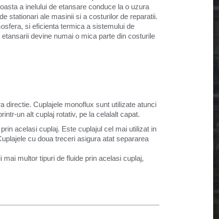
proasta a inelului de etansare conduce la o uzura
e stationari ale masinii si a costurilor de reparatii.
sfera, si eficienta termica a sistemului de
rii etansarii devine numai o mica parte din costurile
ra directie. Cuplajele monoflux sunt utilizate atunci
intr-un alt cuplaj rotativ, pe la celalalt capat.
 prin acelasi cuplaj. Este cuplajul cel mai utilizat in
 Cuplajele cu doua treceri asigura atat separarea
mai multor tipuri de fluide prin acelasi cuplaj,