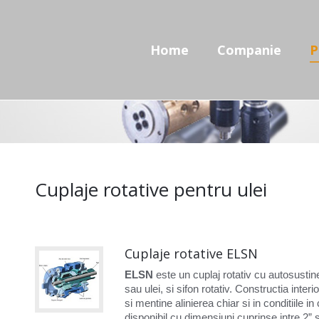
Home
Companie
Prod
Home
Companie
P
Cuplaje rotative pentru ulei
Cuplaje rotative ELSN
ELSN
este un cuplaj rotativ cu autosustiner
sau ulei, si sifon rotativ. Constructia inte
si mentine alinierea chiar si in conditiile i
disponibil cu dimensiuni cuprinse intre 2” 