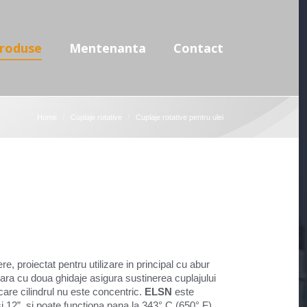
use
Mentenanta
Contact
roduse
Mentenanta
Contact
Home
Cuplaje rotative
Cuplaje rotative pentru ulei
e, proiectat pentru utilizare in principal cu abur
rioara cu doua ghidaje asigura sustinerea cuplajului
n care cilindrul nu este concentric.
ELSN
este
si 12”, si poate functiona pana la 343° C (650° F),