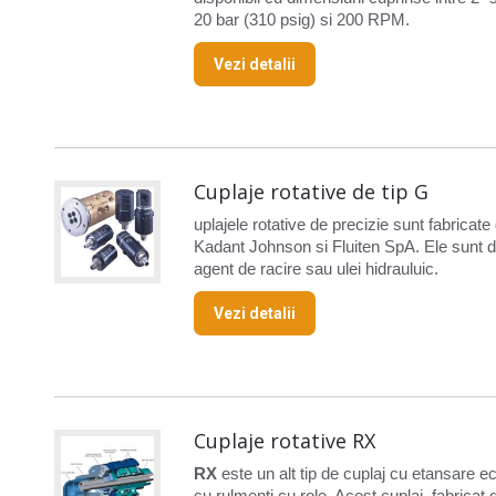
20 bar (310 psig) si 200 RPM.
Vezi detalii
Cuplaje rotative de tip G
uplajele rotative de precizie sunt fabricate
Kadant Johnson si Fluiten SpA. Ele sunt des
agent de racire sau ulei hidrauluic.
Vezi detalii
Cuplaje rotative RX
RX
este un alt tip de cuplaj cu etansare ec
cu rulmenti cu role. Acest cuplaj, fabricat