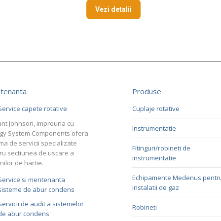
Vezi detalii
tenanta
Produse
Service capete rotative
Cuplaje rotative
nt Johnson, impreuna cu
Instrumentatie
gy System Components ofera
ma de servicii specializate
Fitinguri/robineti de
ru sectiunea de uscare a
instrumentatie
nilor de hartie.
Echipamente Medenus pentr
Service si mentenanta
instalatii de gaz
sisteme de abur condens
Servicii de audit a sistemelor
Robineti
de abur condens