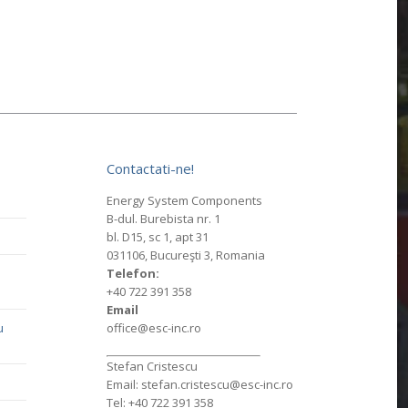
Contactati-ne!
Energy System Components
B-dul. Burebista nr. 1
bl. D15, sc 1, apt 31
031106, Bucureşti 3, Romania
Telefon:
+40 722 391 358
Email
u
office@esc-inc.ro
Stefan Cristescu
Email: stefan.cristescu@esc-inc.ro
Tel: +40 722 391 358