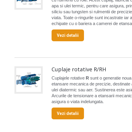
apa si ulei termic, pentru care asigura, p
siliciu sau tungsten si rulmentii de precizi
viata. Toate o-ringurile sunt incastrate iar 
echipate cu o bariera a camerei de etansare
Vezi detalii
Cuplaje rotative R/RH
Cuplajele rotative
R
sunt o generatie noua 
etansare mecanica de precizie, destinate a
ulei diatermic sau aer. Sustinerea este as
Arcurile de tensionare a etansarii mecanice
asigura o viata indelungata.
Vezi detalii