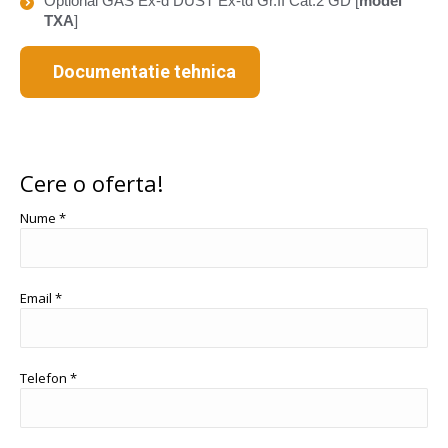
Optional GAS Ex-d DUST Ex-td Gr.II Cat.2 GD [
model
TXA
]
Documentatie tehnica
Cere o oferta!
Nume *
Email *
Telefon *