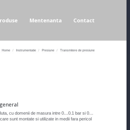
use
Mentenanta
Contact
roduse
Mentenanta
Contact
Home
Instrumentatie
Presiune
Transmitere de presiune
general
oluta, cu domenii de masura intre 0…0.1 bar si 0…
e sunt montate si utilizate in medii fara pericol