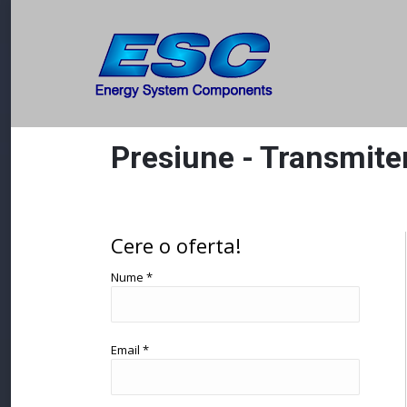
Presiune - Transmite
You are here:
Cere o oferta!
Nume *
Email *