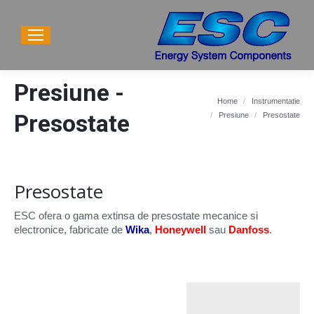
Presiune -
Home
Instrumentatie
You are here:
Presostate
Presiune
Presostate
Presostate
ESC ofera o gama extinsa de presostate mecanice si
electronice, fabricate de
Wika
,
Honeywell
sau
Danfoss
.