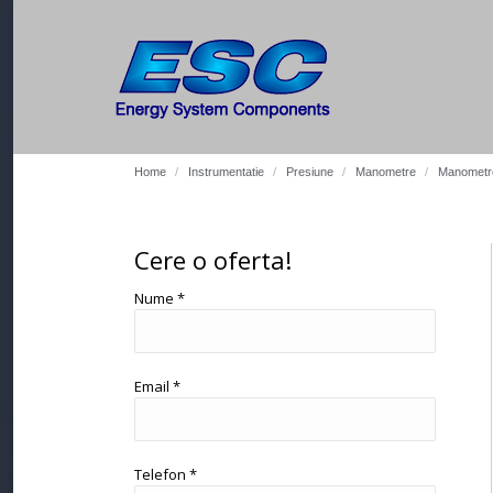
You are here:
Home
Instrumentatie
Presiune
Manometre
Manometre
Cere o oferta!
Nume *
Email *
Telefon *