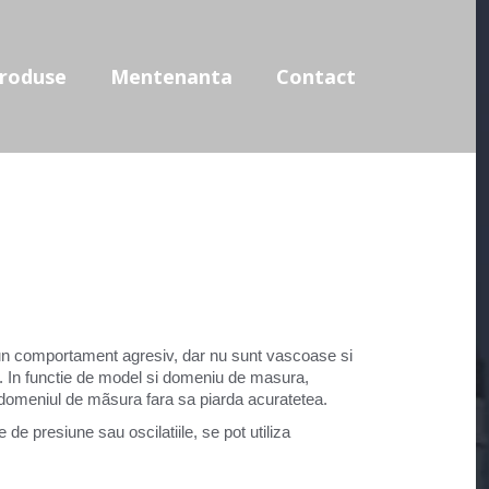
use
Mentenanta
Contact
roduse
Mentenanta
Contact
au un comportament agresiv, dar nu sunt vascoase si
ox. In functie de model si domeniu de masura,
 domeniul de mãsura fara sa piarda acuratetea.
de presiune sau oscilatiile, se pot utiliza