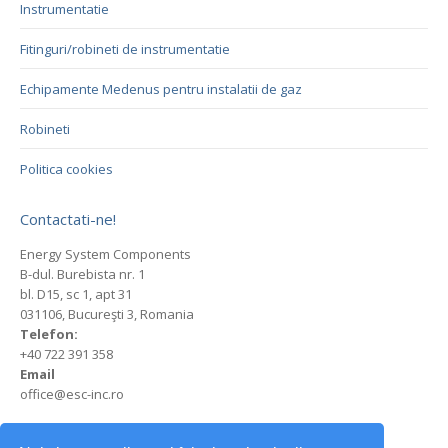
Instrumentatie
Fitinguri/robineti de instrumentatie
Echipamente Medenus pentru instalatii de gaz
Robineti
Politica cookies
Contactati-ne!
Energy System Components
B-dul. Burebista nr. 1
bl. D15, sc 1, apt 31
031106, Bucureşti 3, Romania
Telefon:
+40 722 391 358
Email
office@esc-inc.ro
Stefan Cristescu