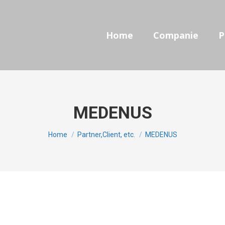
Home
Companie
Prod
Home
Companie
P
MEDENUS
You are here:
Home
Partner,Client, etc.
MEDENUS