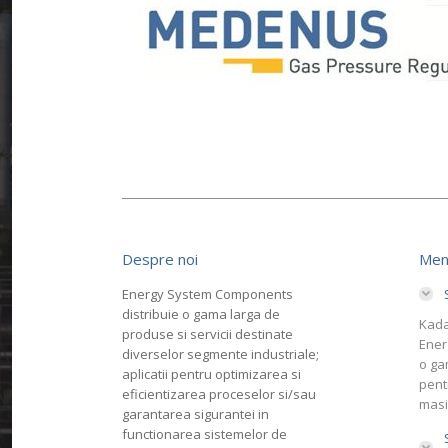
Despre noi
Men
Energy System Components
distribuie o gama larga de
Kada
produse si servicii destinate
Ener
diverselor segmente industriale;
o ga
aplicatii pentru optimizarea si
pent
eficientizarea proceselor si/sau
masi
garantarea sigurantei in
functionarea sistemelor de