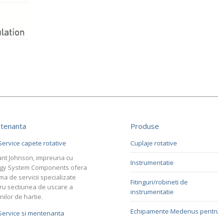
tenanta
Produse
Service capete rotative
Cuplaje rotative
nt Johnson, impreuna cu
Instrumentatie
gy System Components ofera
ma de servicii specializate
Fitinguri/robineti de
ru sectiunea de uscare a
instrumentatie
nilor de hartie.
Echipamente Medenus pentr
Service si mentenanta