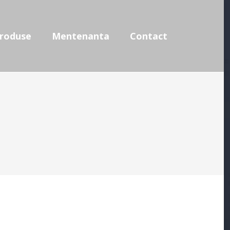
use
Mentenanta
Contact
roduse
Mentenanta
Contact