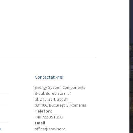
Contactati-ne!
Energy System Components
B-dul. Burebista nr. 1
bl. D15, sc 1, apt 31
031106, Bucureşti 3, Romania
Telefon:
+40 722 391 358
Email
u
office@esc-inc.ro