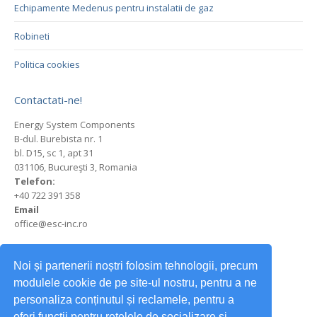
Echipamente Medenus pentru instalatii de gaz
Robineti
Politica cookies
Contactati-ne!
Energy System Components
B-dul. Burebista nr. 1
bl. D15, sc 1, apt 31
031106, Bucureşti 3, Romania
Telefon:
+40 722 391 358
Email
office@esc-inc.ro
Stefan Cristescu
Noi și partenerii noștri folosim tehnologii, precum
Email: stefan.cristescu@esc-inc.ro
Tel: +40 722 391 358
modulele cookie de pe site-ul nostru, pentru a ne
personaliza conținutul și reclamele, pentru a
Find us on:
Mail
Website
oferi funcții pentru rețelele de socializare și