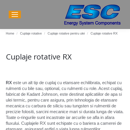
You are here:
Home
Cuplaje rotative
Cuplaje rotative pentru ulei
Cuplaje rotative RX
Cuplaje rotative RX
RX
este un alt tip de cuplaj cu etansare echilibrata, echipat cu
rulmenti cu bile sau, optional, cu rulmenti cu role. Acest cuplaj,
fabricat de Kadant Johnson, este destinat aplicatiilor de apa si
ulei termic, pentru care asigura, prin tehnologia de etansare
mecanica cu carbura de siliciu sau tungsten si rulmentii de
precizie folositi, sarcini mecanice mari si durata lunga de viata.
Toate o-ringurile sunt incastrate iar arcurile se afla in afara
fluxului. Cuplajele RX sunt echipate cu o bariera a camerei de
etansare, asigurand astfel o viata lunga rulmentilor.