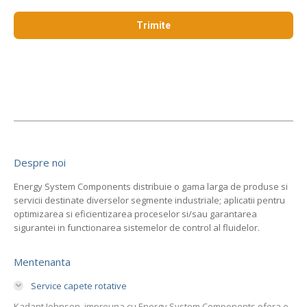
Despre noi
Energy System Components distribuie o gama larga de produse si
servicii destinate diverselor segmente industriale; aplicatii pentru
optimizarea si eficientizarea proceselor si/sau garantarea
sigurantei in functionarea sistemelor de control al fluidelor.
Mentenanta
Service capete rotative
Kadant Johnson, impreuna cu Energy System Components ofera o