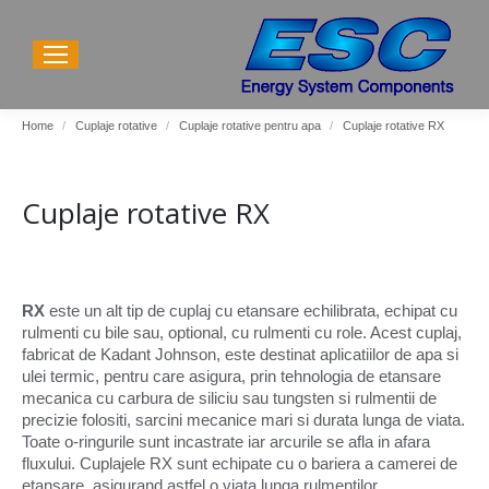
You are here:
Home
Cuplaje rotative
Cuplaje rotative pentru apa
Cuplaje rotative RX
Cuplaje rotative RX
RX
este un alt tip de cuplaj cu etansare echilibrata, echipat cu
rulmenti cu bile sau, optional, cu rulmenti cu role. Acest cuplaj,
fabricat de Kadant Johnson, este destinat aplicatiilor de apa si
ulei termic, pentru care asigura, prin tehnologia de etansare
mecanica cu carbura de siliciu sau tungsten si rulmentii de
precizie folositi, sarcini mecanice mari si durata lunga de viata.
Toate o-ringurile sunt incastrate iar arcurile se afla in afara
fluxului. Cuplajele RX sunt echipate cu o bariera a camerei de
etansare, asigurand astfel o viata lunga rulmentilor.