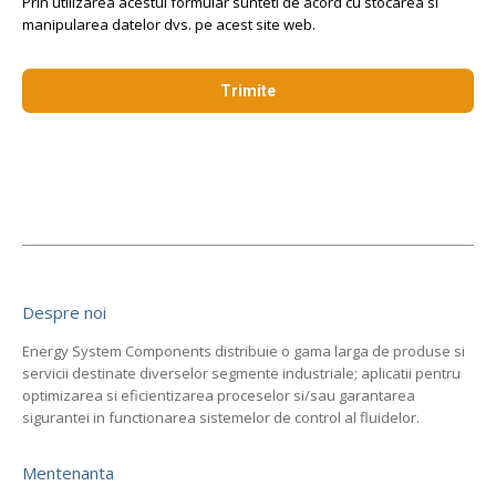
Prin utilizarea acestui formular sunteti de acord cu stocarea si
manipularea datelor dvs. pe acest site web.
Despre noi
Energy System Components distribuie o gama larga de produse si
servicii destinate diverselor segmente industriale; aplicatii pentru
optimizarea si eficientizarea proceselor si/sau garantarea
sigurantei in functionarea sistemelor de control al fluidelor.
Mentenanta