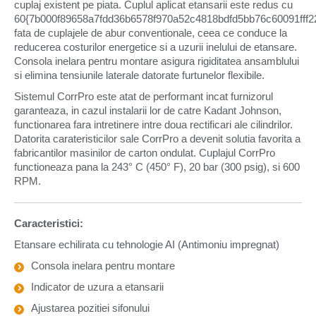
cuplaj existent pe piata. Cuplul aplicat etansarii este redus cu
60{7b000f89658a7fdd36b6578f970a52c4818bdfd5bb76c60091fff2
fata de cuplajele de abur conventionale, ceea ce conduce la
reducerea costurilor energetice si a uzurii inelului de etansare.
Consola inelara pentru montare asigura rigiditatea ansamblului
si elimina tensiunile laterale datorate furtunelor flexibile.
Sistemul CorrPro este atat de performant incat furnizorul
garanteaza, in cazul instalarii lor de catre Kadant Johnson,
functionarea fara intretinere intre doua rectificari ale cilindrilor.
Datorita carateristicilor sale CorrPro a devenit solutia favorita a
fabricantilor masinilor de carton ondulat. Cuplajul CorrPro
functioneaza pana la 243° C (450° F), 20 bar (300 psig), si 600
RPM.
Caracteristici:
Etansare echilirata cu tehnologie AI (Antimoniu impregnat)
Consola inelara pentru montare
Indicator de uzura a etansarii
Ajustarea pozitiei sifonului